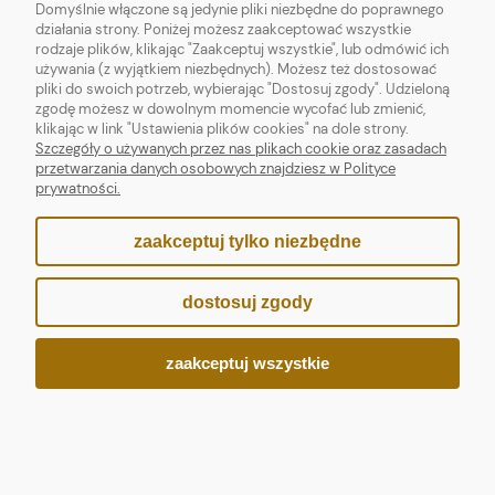
Domyślnie włączone są jedynie pliki niezbędne do poprawnego
działania strony. Poniżej możesz zaakceptować wszystkie
rodzaje plików, klikając "Zaakceptuj wszystkie", lub odmówić ich
używania (z wyjątkiem niezbędnych). Możesz też dostosować
pliki do swoich potrzeb, wybierając "Dostosuj zgody". Udzieloną
zgodę możesz w dowolnym momencie wycofać lub zmienić,
klikając w link "Ustawienia plików cookies" na dole strony.
Obraz Seria Struktura / Untitled
Szczegóły o używanych przez nas plikach cookie oraz zasadach
No. 06.23
przetwarzania danych osobowych znajdziesz w Polityce
prywatności.
700,00 zł
zaakceptuj tylko niezbędne
dostosuj zgody
zaakceptuj wszystkie