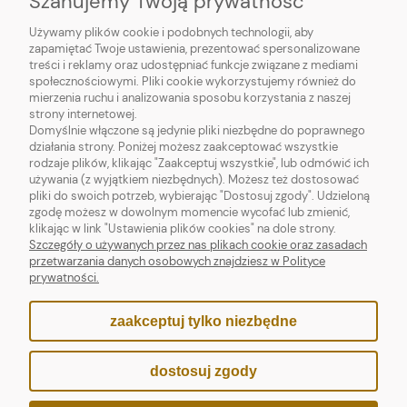
Szanujemy Twoją prywatność
wazonów, nadając każdemu z nich niepowtarzalny i
Używamy plików cookie i podobnych technologii, aby
oryginalny wygląd.
zapamiętać Twoje ustawienia, prezentować spersonalizowane
treści i reklamy oraz udostępniać funkcje związane z mediami
Kraj producenta: Dania
społecznościowymi. Pliki cookie wykorzystujemy również do
mierzenia ruchu i analizowania sposobu korzystania z naszej
Dostępność: dostępny
strony internetowej.
Domyślnie włączone są jedynie pliki niezbędne do poprawnego
ADD TO CART
Wysyłka: 48 godz.
działania strony. Poniżej możesz zaakceptować wszystkie
rodzaje plików, klikając "Zaakceptuj wszystkie", lub odmówić ich
używania (z wyjątkiem niezbędnych). Możesz też dostosować
pliki do swoich potrzeb, wybierając "Dostosuj zgody". Udzieloną
zgodę możesz w dowolnym momencie wycofać lub zmienić,
klikając w link "Ustawienia plików cookies" na dole strony.
Szczegóły o używanych przez nas plikach cookie oraz zasadach
przetwarzania danych osobowych znajdziesz w Polityce
prywatności.
zaakceptuj tylko niezbędne
dostosuj zgody