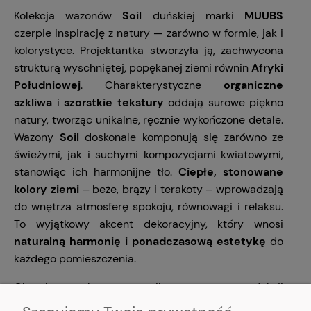
Kolekcja wazonów
Soil
duńskiej marki
MUUBS
czerpie inspirację z natury — zarówno w formie, jak i
kolorystyce. Projektantka stworzyła ją, zachwycona
strukturą wyschniętej, popękanej ziemi równin
Afryki
Południowej
. Charakterystyczne
organiczne
szkliwa
i
szorstkie tekstury
oddają surowe piękno
natury, tworząc unikalne, ręcznie wykończone detale.
Wazony
Soil
doskonale komponują się zarówno ze
świeżymi, jak i suchymi kompozycjami kwiatowymi,
stanowiąc ich harmonijne tło.
Ciepłe, stonowane
kolory ziemi
– beże, brązy i terakoty – wprowadzają
do wnętrza atmosferę spokoju, równowagi i relaksu.
To wyjątkowy akcent dekoracyjny, który wnosi
naturalną harmonię i ponadczasową estetykę
do
każdego pomieszczenia.
Charakterystyka: w wyniku procesu produkcji
występują różnice w strukturze oraz kolorze