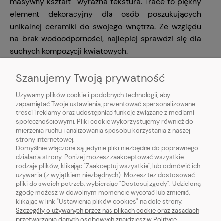
masywny kształt i wyraźna tekstura. Trace to piękny
element dekoracyjny dla osób poszukujących
unikalnej ceramiki do swojego wnętrza.
Ze względu
na brak wodoodporności, najlepiej sprawdzi się dla
suchych kompozycji kwiatowych.
Kraj producenta: Dania
Szanujemy Twoją prywatność
Dostępność: dostępne
Używamy plików cookie i podobnych technologii, aby
zapamiętać Twoje ustawienia, prezentować spersonalizowane
Wysyłka: 48 godz.
treści i reklamy oraz udostępniać funkcje związane z mediami
społecznościowymi. Pliki cookie wykorzystujemy również do
mierzenia ruchu i analizowania sposobu korzystania z naszej
strony internetowej.
Domyślnie włączone są jedynie pliki niezbędne do poprawnego
ADD TO CART
działania strony. Poniżej możesz zaakceptować wszystkie
rodzaje plików, klikając "Zaakceptuj wszystkie", lub odmówić ich
używania (z wyjątkiem niezbędnych). Możesz też dostosować
pliki do swoich potrzeb, wybierając "Dostosuj zgody". Udzieloną
zgodę możesz w dowolnym momencie wycofać lub zmienić,
klikając w link "Ustawienia plików cookies" na dole strony.
Szczegóły o używanych przez nas plikach cookie oraz zasadach
przetwarzania danych osobowych znajdziesz w Polityce